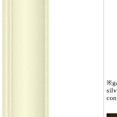
※ga
sil
con