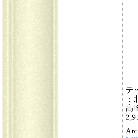
テ
：
高
2,
Arc