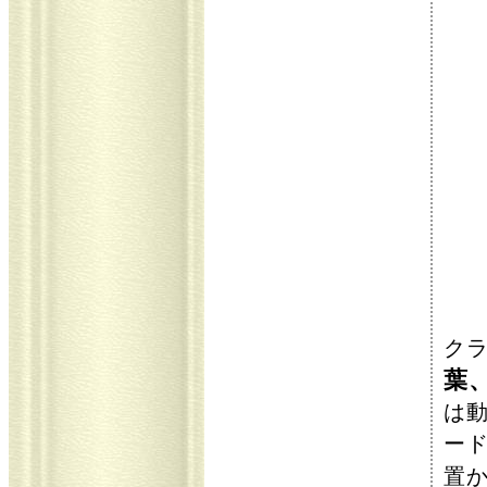
ク
葉
は動
ー
置