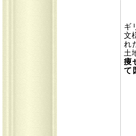
ギ
文
れ
土
痩
て