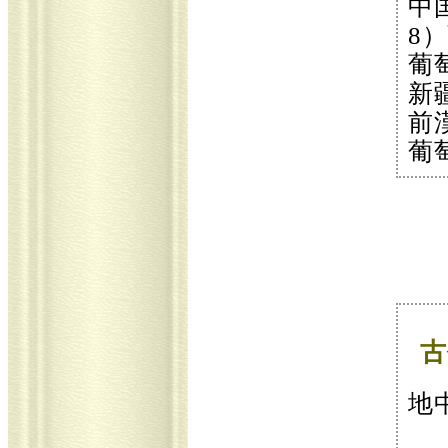
中
8
葡
新
前
葡
古
地