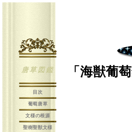
「海獣葡萄
唐草図鑑
目次
葡萄唐草
文様の根源
聖樹聖獣文様