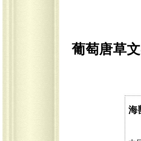
葡萄唐草文
海