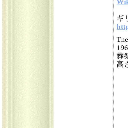
Wi
ギ
htt
The
1
葬
高